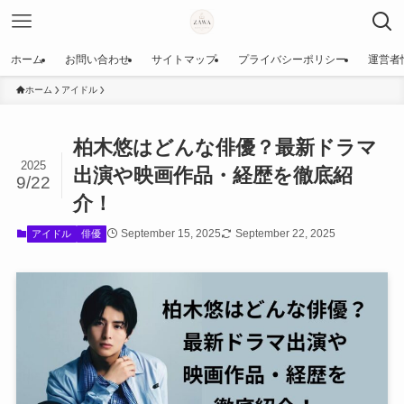
ホーム
お問い合わせ
サイトマップ
プライバシーポリシー
運営者
ホーム
アイドル
柏木悠はどんな俳優？最新ドラマ
2025
出演や映画作品・経歴を徹底紹
9/22
介！
September 15, 2025
September 22, 2025
アイドル
俳優