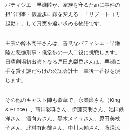
パティシエ・早瀬陸が、家族を守るために事件の
担当刑事・儀堂歩に顔を変える＝「リブート（再
起動）」して真実を追い求める物語です。
主演の鈴木亮平さんは、善良なパティシエ・早瀬
陸と悪徳刑事・儀堂歩の一人二役に挑戦します。
日曜劇場初出演となる戸田恵梨香さんは、早瀬に
手を貸す謎だらけの公認会計士・幸後一香役を演
じます。
その他のキャスト陣も豪華で、永瀬廉さん（King
& Prince）、蒔田彩珠さん、伊藤英明さん、池田鉄
洋さん、酒向芳さん、黒木メイサさん、原田美枝
子さん、北村有起哉さん、中川大輔さん、藤澤涼