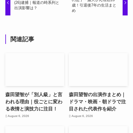
(26)逮捕｜報道の時系列と
歳！引退後7年の生活まと
出演影響は？
め
関連記事
森田望智が「別人級」と言
森田望智の出演作まとめ｜
われる理由｜役ごとに変わ
ドラマ・映画・朝ドラで注
る表情と演技力に注目！
目された代表作を紹介
August 6, 2026
August 6, 2026