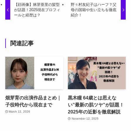
【顔画像】林芽亜里の髪型
野々村友紀子はハーフ？父
が話題！2025現在プロフィ
母の国籍や生い立ちを徹底
ールと経歴は？
紹介！
関連記事
畑芽育の出演作品まとめ｜
黒木瞳 64歳とは思えな
子役時代から現在まで
い”最新の肌ツヤ”が話題！
2025年の近影を徹底解説
March 12, 2026
November 12, 2025