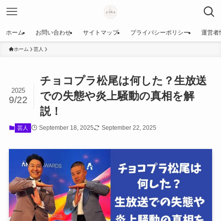
ホーム
お問い合わせ
サイトマップ
プライバシーポリシー
運営者
ホーム
芸人
チョコプラ松尾は何した？生放送
2025
での失態や炎上騒動の真相を解
9/22
説！
September 18, 2025
September 22, 2025
芸人