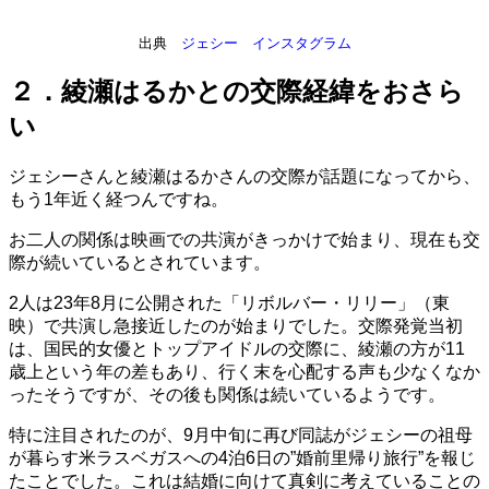
出典
ジェシー インスタグラム
２．綾瀬はるかとの交際経緯をおさら
い
ジェシーさんと綾瀬はるかさんの交際が話題になってから、
もう1年近く経つんですね。
お二人の関係は映画での共演がきっかけで始まり、現在も交
際が続いているとされています。
2人は23年8月に公開された「リボルバー・リリー」（東
映）で共演し急接近したのが始まりでした。交際発覚当初
は、国民的女優とトップアイドルの交際に、綾瀬の方が11
歳上という年の差もあり、行く末を心配する声も少なくなか
ったそうですが、その後も関係は続いているようです。
特に注目されたのが、9月中旬に再び同誌がジェシーの祖母
が暮らす米ラスベガスへの4泊6日の”婚前里帰り旅行”を報じ
たことでした。これは結婚に向けて真剣に考えていることの