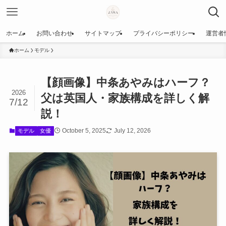
ホーム
お問い合わせ
サイトマップ
プライバシーポリシー
運営者
ホーム
モデル
【顔画像】中条あやみはハーフ？
2026
父は英国人・家族構成を詳しく解
7/12
説！
October 5, 2025
July 12, 2026
モデル
女優