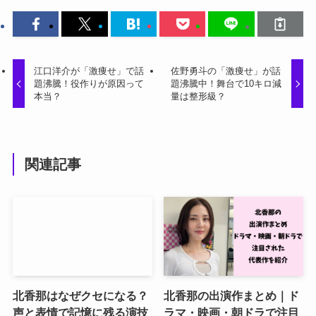
江口洋介が「激痩せ」で話
佐野勇斗の「激痩せ」が話
題沸騰！役作りが原因って
題沸騰中！舞台で10キロ減
本当？
量は整形級？
関連記事
北香那はなぜクセになる？
北香那の出演作まとめ｜ド
声と表情で記憶に残る演技
ラマ・映画・朝ドラで注目