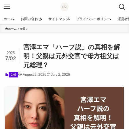
ホーム
お問い合わせ
サイトマップ
プライバシーポリシー
運営者
ホーム
女優
宮澤エマ「ハーフ説」の真相を解
2026
明！父親は元外交官で母方祖父は
7/02
元総理？
August 2, 2025
July 2, 2026
女優