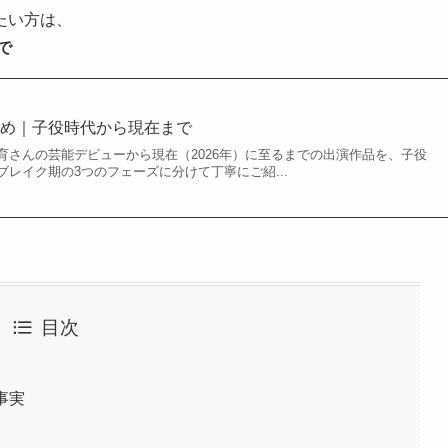
たい方は、
で
とめ｜子役時代から現在まで
育さんの芸能デビューから現在（2026年）に至るまでの出演作品を、子役
レイク期の3つのフェーズに分けて丁寧にご紹...
目次
事実