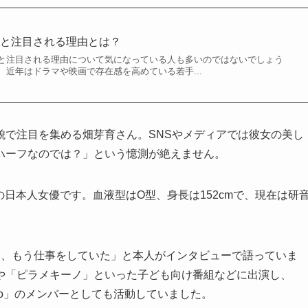
」と注目される理由とは？
と注目される理由について気になっている人も多いのではないでしょう
近年はドラマや映画で存在感を高めている若手...
貌で注目を集める畑芽育さん。SNSやメディアでは彼女の美し
ハーフなのでは？」という憶測が絶えません。
身の日本人女優です。血液型はO型、身長は152cmで、現在は研
は、もう仕事をしていた」と本人がインタビューで語っていま
や「ピラメキーノ」といった子ども向け番組などに出演し、
himo」のメンバーとしても活動していました。