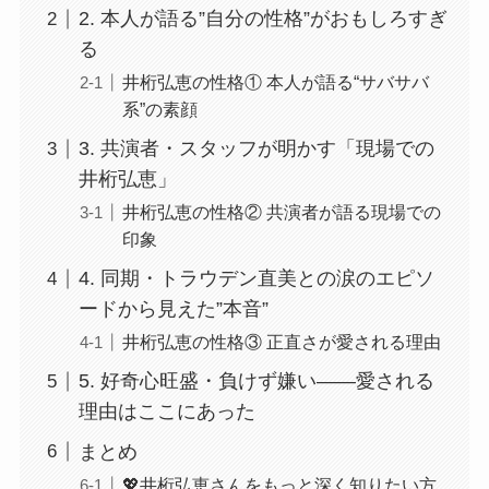
2. 本人が語る”自分の性格”がおもしろすぎ
る
井桁弘恵の性格① 本人が語る“サバサバ
系”の素顔
3. 共演者・スタッフが明かす「現場での
井桁弘恵」
井桁弘恵の性格② 共演者が語る現場での
印象
4. 同期・トラウデン直美との涙のエピソ
ードから見えた”本音”
井桁弘恵の性格③ 正直さが愛される理由
5. 好奇心旺盛・負けず嫌い——愛される
理由はここにあった
まとめ
💖井桁弘恵さんをもっと深く知りたい方