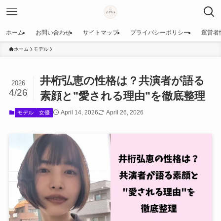
ホーム
お問い合わせ
サイトマップ
プライバシーポリシー
運営者
ホーム
モデル
井桁弘恵の性格は？共演者が語る
2026
4/26
素顔と”愛される理由”を徹底整理
April 14, 2026
April 26, 2026
モデル
女優