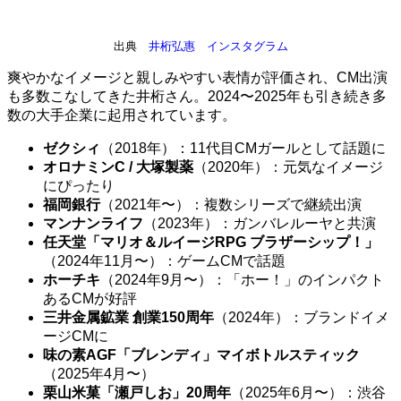
出典
井桁弘惠 インスタグラム
爽やかなイメージと親しみやすい表情が評価され、CM出演
も多数こなしてきた井桁さん。2024〜2025年も引き続き多
数の大手企業に起用されています。
ゼクシィ
（2018年）：11代目CMガールとして話題に
オロナミンC / 大塚製薬
（2020年）：元気なイメージ
にぴったり
福岡銀行
（2021年〜）：複数シリーズで継続出演
マンナンライフ
（2023年）：ガンバレルーヤと共演
任天堂「マリオ＆ルイージRPG ブラザーシップ！」
（2024年11月〜）：ゲームCMで話題
ホーチキ
（2024年9月〜）：「ホー！」のインパクト
あるCMが好評
三井金属鉱業 創業150周年
（2024年）：ブランドイメ
ージCMに
味の素AGF「ブレンディ」マイボトルスティック
（2025年4月〜）
栗山米菓「瀬戸しお」20周年
（2025年6月〜）：渋谷