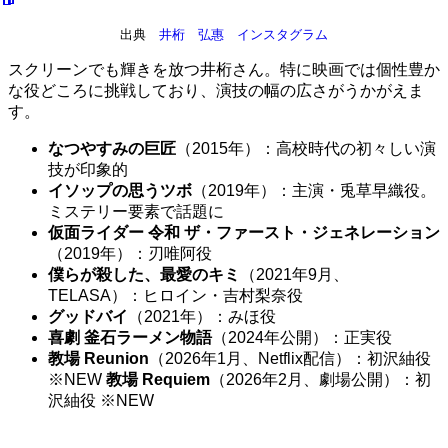
出典
井桁 弘惠 インスタグラム
スクリーンでも輝きを放つ井桁さん。特に映画では個性豊か
な役どころに挑戦しており、演技の幅の広さがうかがえま
す。
なつやすみの巨匠
（2015年）：高校時代の初々しい演
技が印象的
イソップの思うツボ
（2019年）：主演・兎草早織役。
ミステリー要素で話題に
仮面ライダー 令和 ザ・ファースト・ジェネレーション
（2019年）：刃唯阿役
僕らが殺した、最愛のキミ
（2021年9月、
TELASA）：ヒロイン・吉村梨奈役
グッドバイ
（2021年）：みほ役
喜劇 釜石ラーメン物語
（2024年公開）：正実役
教場 Reunion
（2026年1月、Netflix配信）：初沢紬役
※NEW
教場 Requiem
（2026年2月、劇場公開）：初
沢紬役 ※NEW