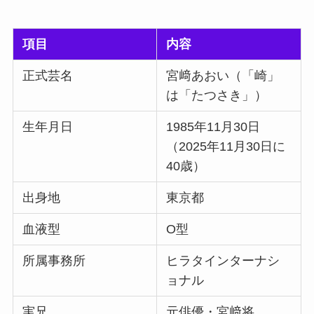
項目
内容
正式芸名
宮﨑あおい（「崎」
は「たつさき」）
生年月日
1985年11月30日
（2025年11月30日に
40歳）
出身地
東京都
血液型
O型
所属事務所
ヒラタインターナシ
ョナル
実兄
元俳優・宮﨑将