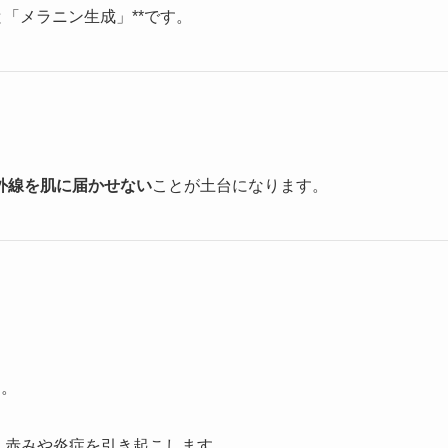
「メラニン生成」**です。
外線を肌に届かせない
ことが土台になります。
す。
、赤みや炎症を引き起こします