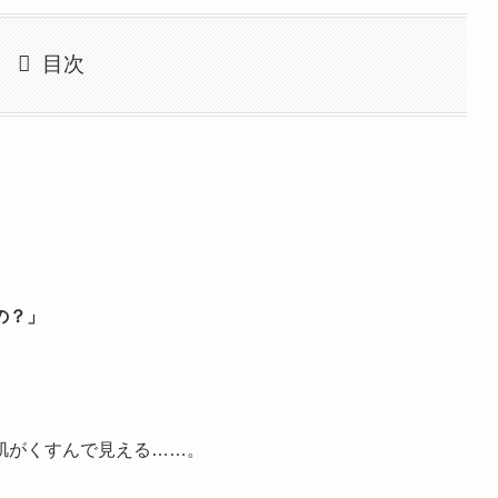
目次
の？」
肌がくすんで見える……。