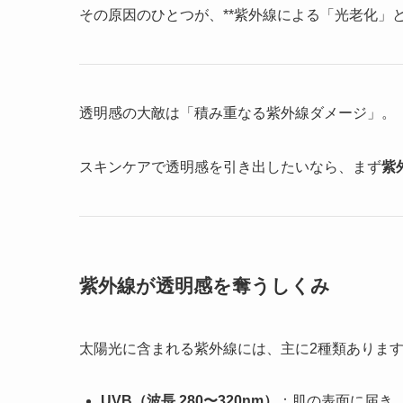
その原因のひとつが、**紫外線による「光老化」と
透明感の大敵は「積み重なる紫外線ダメージ」。
スキンケアで透明感を引き出したいなら、まず
紫
紫外線が透明感を奪うしくみ
太陽光に含まれる紫外線には、主に2種類ありま
UVB（波長 280〜320nm）
：肌の表面に届き