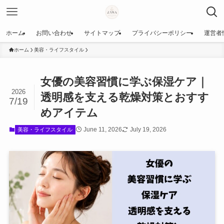
ホーム
お問い合わせ
サイトマップ
プライバシーポリシー
運営者
ホーム
美容・ライフスタイル
女優の美容習慣に学ぶ保湿ケア｜
2026
透明感を支える乾燥対策とおすす
7/19
めアイテム
June 11, 2026
July 19, 2026
美容・ライフスタイル