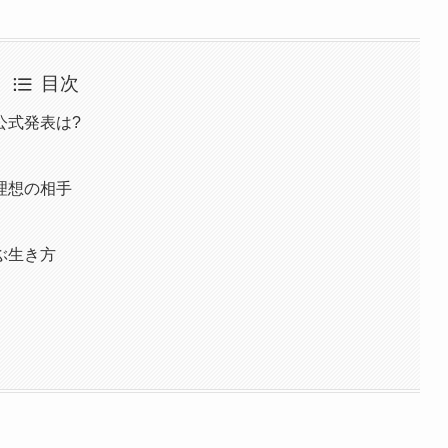
目次
公式発表は?
理想の相手
ぶ生き方