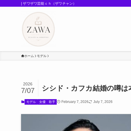
| ザワザワ芸能ｃｈ（ザワチャン）
ホーム
モデル
2026
シシド・カフカ結婚の噂は
7/07
February 7, 2026
July 7, 2026
モデル
女優
歌手