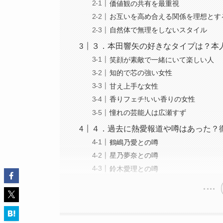
価値観の共有を最重視
お互いを高め合える関係を理想とす
自然体で無理をしないスタイル
３．本田響矢の好きなタイプは？本
笑顔が素敵で一緒にいて楽しい人
知的で芯の強い女性
甘え上手な女性
香りフェチ!いい香りの女性
憧れの芸能人は広瀬すず
４．過去に熱愛報道や噂はあった？
鶴嶋乃愛との噂
星乃夢奈との噂
鈴木愛理との噂