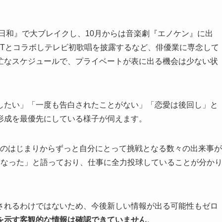
と日和』で大ブレイクし、10月からは音楽劇『エノケン』に出
FIRSTとコラボしテレビ初歌唱を披露するなど、俳優業に専念して
忙なスケジュールで、プライベートが表に出る機会は少ない状
したい」「一度も告白されたことがない」「恋愛は後回し」と
形成を最優先にしている様子が伺えます。
5年のはじまりからずっと自分にとって挑戦となる数々の出来事が
になった」と語っており、仕事に全力投球していることが分か
されるわけではないため、今後新しい情報が出る可能性もゼロ
を示す客観的な情報は確認できていません
。