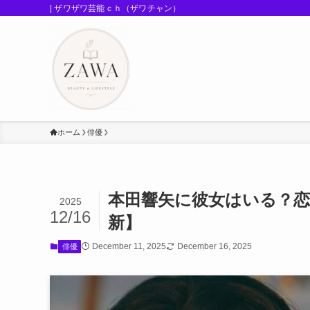
| ザワザワ芸能ｃｈ（ザワチャン）
ホーム
俳優
本田響矢に彼女はいる？恋
2025
12/16
新】
December 11, 2025
December 16, 2025
俳優