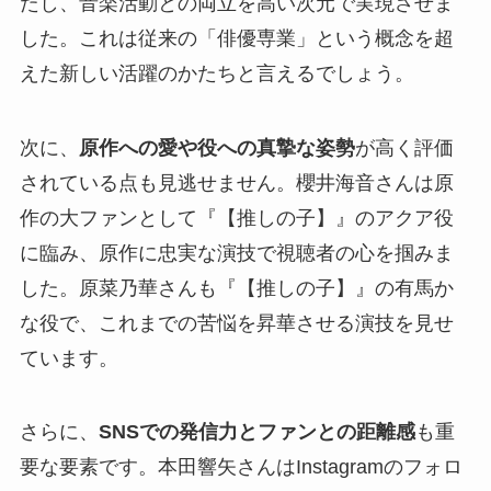
たし、音楽活動との両立を高い次元で実現させま
した。これは従来の「俳優専業」という概念を超
えた新しい活躍のかたちと言えるでしょう。
次に、
原作への愛や役への真摯な姿勢
が高く評価
されている点も見逃せません。櫻井海音さんは原
作の大ファンとして『【推しの子】』のアクア役
に臨み、原作に忠実な演技で視聴者の心を掴みま
した。原菜乃華さんも『【推しの子】』の有馬か
な役で、これまでの苦悩を昇華させる演技を見せ
ています。
さらに、
SNSでの発信力とファンとの距離感
も重
要な要素です。本田響矢さんはInstagramのフォロ