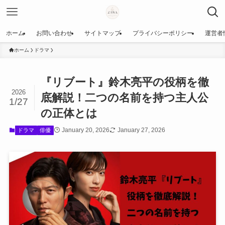
ホーム
お問い合わせ
サイトマップ
プライバシーポリシー
運営者
ホーム
ドラマ
『リブート』鈴木亮平の役柄を徹
2026
底解説！二つの名前を持つ主人公
1/27
の正体とは
January 20, 2026
January 27, 2026
ドラマ
俳優