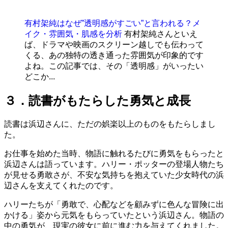
有村架純はなぜ”透明感がすごい”と言われる？メ
イク・雰囲気・肌感を分析
有村架純さんといえ
ば、ドラマや映画のスクリーン越しでも伝わって
くる、あの独特の透き通った雰囲気が印象的です
よね。この記事では、その「透明感」がいったい
どこか...
３．読書がもたらした勇気と成長
読書は浜辺さんに、ただの娯楽以上のものをもたらしまし
た。
お仕事を始めた当時、物語に触れるたびに勇気をもらったと
浜辺さんは語っています。ハリー・ポッターの登場人物たち
が見せる勇敢さが、不安な気持ちを抱えていた少女時代の浜
辺さんを支えてくれたのです。
ハリーたちが「勇敢で、心配などを顧みずに色んな冒険に出
かける」姿から元気をもらっていたという浜辺さん。物語の
中の勇気が、現実の彼女に前に進む力を与えてくれました。