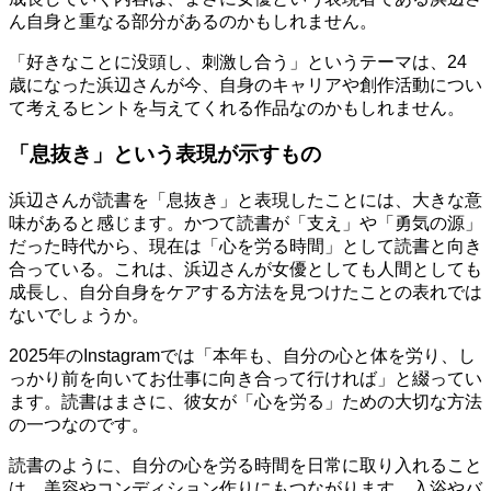
ん自身と重なる部分があるのかもしれません。
「好きなことに没頭し、刺激し合う」というテーマは、24
歳になった浜辺さんが今、自身のキャリアや創作活動につい
て考えるヒントを与えてくれる作品なのかもしれません。
「息抜き」という表現が示すもの
浜辺さんが読書を「息抜き」と表現したことには、大きな意
味があると感じます。かつて読書が「支え」や「勇気の源」
だった時代から、現在は「心を労る時間」として読書と向き
合っている。これは、浜辺さんが女優としても人間としても
成長し、自分自身をケアする方法を見つけたことの表れでは
ないでしょうか。
2025年のInstagramでは「本年も、自分の心と体を労り、し
っかり前を向いてお仕事に向き合って行ければ」と綴ってい
ます。読書はまさに、彼女が「心を労る」ための大切な方法
の一つなのです。
読書のように、自分の心を労る時間を日常に取り入れること
は、美容やコンディション作りにもつながります。入浴やバ