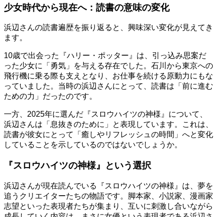
少女時代から現在へ：読書の意味の変化
浜辺さんの読書遍歴を振り返ると、興味深い変化が見えてき
ます。
10歳で出会った『ハリー・ポッター』は、引っ込み思案だ
った少女に「勇気」を与える存在でした。石川から東京への
飛行機に乗る際も支えとなり、お仕事を続ける原動力にもな
っていました。当時の浜辺さんにとって、読書は「前に進む
ための力」だったのです。
一方、2025年に選んだ『スロウハイツの神様』について、
浜辺さんは「息抜きのために」と表現しています。これは、
読書が彼女にとって「癒しやリフレッシュの時間」へと変化
していることを示しているのではないでしょうか。
『スロウハイツの神様』という選択
浜辺さんが現在読んでいる『スロウハイツの神様』は、夢を
追うクリエイターたちの物語です。脚本家、小説家、漫画家
志望といった表現者たちが集まり、互いに刺激し合いながら
成長していく内容は、まさに女優という表現者である浜辺さ