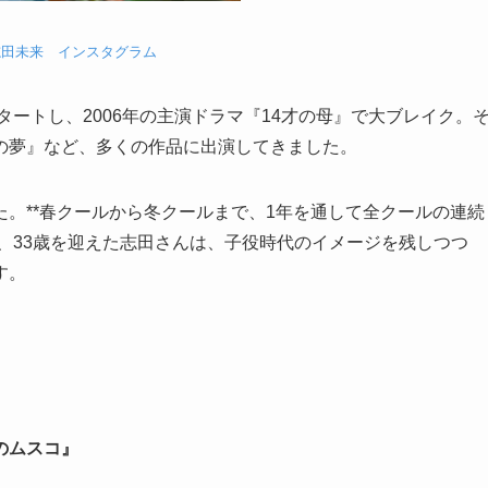
志田未来 インスタグラム
タートし、2006年の主演ドラマ『14才の母』で大ブレイク。
の夢』など、多くの作品に出演してきました。
した。**春クールから冬クールまで、1年を通して全クールの連続
在、33歳を迎えた志田さんは、子役時代のイメージを残しつつ
す。
来のムスコ』