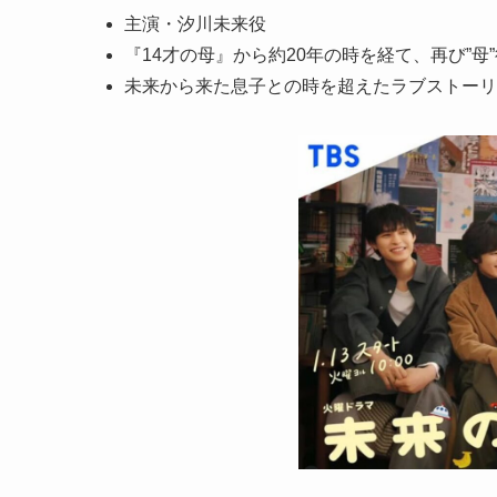
主演・汐川未来役
『14才の母』から約20年の時を経て、再び”母
未来から来た息子との時を超えたラブストーリ