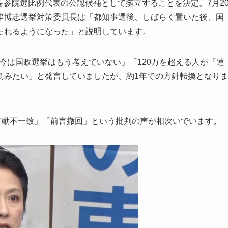
んを参院選比例代表の公認候補として擁立することを決定。7月2
串博志選挙対策委員長は「都知事選後、しばらく置いた後、国
たれるようになった」と説明しています。
で「今は国政選挙はもう考えていない」「120万を超える人が『蓮
鳥みたい」と発言していましたが、約1年での方針転換となり
言動不一致」「前言撤回」という批判の声が相次いでいます。