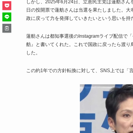
しかし、2025年6月24日、立憲民主党は蓮舫さ
日の投開票で蓮舫さんは当選を果たしました。大
政に戻って力を発揮していきたいという思いを持
蓮舫さんは都知事選後のInstagramライブ配信
舫』と書いてくれた。これで国政に戻ったら渡り
した。
この約1年での方針転換に対して、SNS上では「