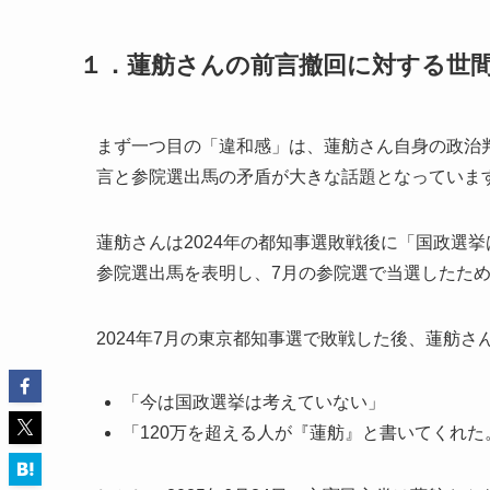
１．蓮舫さんの前言撤回に対する世
まず一つ目の「違和感」は、蓮舫さん自身の政治
言と参院選出馬の矛盾が大きな話題となっていま
蓮舫さんは2024年の都知事選敗戦後に「国政選挙
参院選出馬を表明し、7月の参院選で当選したた
2024年7月の東京都知事選で敗戦した後、蓮舫
「今は国政選挙は考えていない」
「120万を超える人が『蓮舫』と書いてくれ