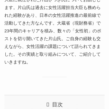
ます。片山氏は過去に女性活躍担当大臣も務めら
れた経験があり、日本の女性活躍推進の最前線で
活動してきた方なんです。大蔵省（現財務省）で
23年間のキャリアを積み、数々の「女性初」のポ
ストを切り開いてきた片山氏。ご自身の経験も交
えながら、女性活躍の課題について語られてきま
した。その実績と取り組みについて、ご紹介して
いきますね。
目次