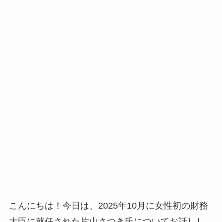
こんにちは！今日は、2025年10月に女性初の財務
大臣に就任された片山さつき氏についてお話しし