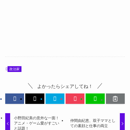
政治家
よかったらシェアしてね！
小野田紀美の意外な一面！
仲間由紀恵、双子ママとし
アニメ・ゲーム愛がすごい
ての素顔と仕事の両立
と話題！