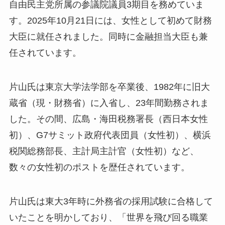
自由民主党所属の参議院議員3期目を務めていま
す。2025年10月21日には、女性として初めて財務
大臣に就任されました。同時に金融担当大臣も兼
任されています。
片山氏は東京大学法学部を卒業後、1982年に旧大
蔵省（現・財務省）に入省し、23年間勤務されま
した。その間、広島・海田税務署長（西日本女性
初）、G7サミット政府代表団員（女性初）、横浜
税関総務部長、主計局主計官（女性初）など、
数々の女性初のポストを歴任されています。
片山氏は東大3年時に外務省の採用試験に合格して
いたことを明かしており、「世界を飛び回る職業