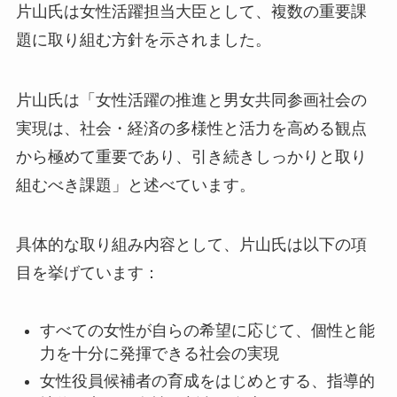
片山氏は女性活躍担当大臣として、複数の重要課
題に取り組む方針を示されました。
片山氏は「女性活躍の推進と男女共同参画社会の
実現は、社会・経済の多様性と活力を高める観点
から極めて重要であり、引き続きしっかりと取り
組むべき課題」と述べています。
具体的な取り組み内容として、片山氏は以下の項
目を挙げています：
すべての女性が自らの希望に応じて、個性と能
力を十分に発揮できる社会の実現
女性役員候補者の育成をはじめとする、指導的