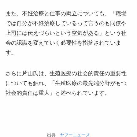
また、不妊治療と仕事の両立についても、「職場
では自分が不妊治療しているって言うのも同僚や
上司には伝えづらいという空気がある」という社
会の認識を変えていく必要性を指摘されていま
す。
さらに片山氏は、生殖医療の社会的責任の重要性
についても触れ、「生殖医療の最先端分野がもつ
社会的責任は重大」と述べられています。
出典
ヤフーニュース