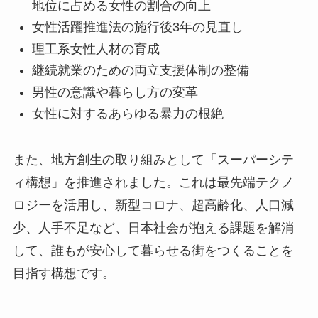
地位に占める女性の割合の向上
女性活躍推進法の施行後3年の見直し
理工系女性人材の育成
継続就業のための両立支援体制の整備
男性の意識や暮らし方の変革
女性に対するあらゆる暴力の根絶
また、地方創生の取り組みとして「スーパーシテ
ィ構想」を推進されました。これは最先端テクノ
ロジーを活用し、新型コロナ、超高齢化、人口減
少、人手不足など、日本社会が抱える課題を解消
して、誰もが安心して暮らせる街をつくることを
目指す構想です。