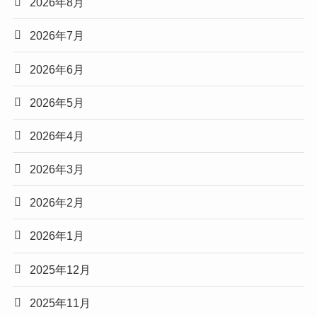
2026年8月
2026年7月
2026年6月
2026年5月
2026年4月
2026年3月
2026年2月
2026年1月
2025年12月
2025年11月