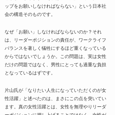
ップをお願いしなければならない」という日本社
会の構造そのものです。
なぜ「お願い」しなければならないのか？それ
は、リーダーポジションの責任が、ワークライフ
バランスを著しく犠牲にするほど重くなっている
からではないでしょうか。この問題は、実は女性
だけの問題ではなく、男性にとっても過重な負担
となっているはずです。
片山氏が「なりたい人生になっていただくのが女
性活躍」と述べたのは、まさにこの点を突いてい
ます。真の女性活躍とは、女性を無理やりリーダ