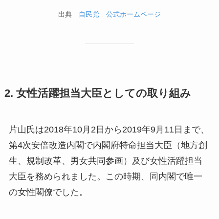
出典
自民党 公式ホームページ
2. 女性活躍担当大臣としての取り組み
片山氏は2018年10月2日から2019年9月11日まで、
第4次安倍改造内閣で内閣府特命担当大臣（地方創
生、規制改革、男女共同参画）及び女性活躍担当
大臣を務められました。この時期、同内閣で唯一
の女性閣僚でした。