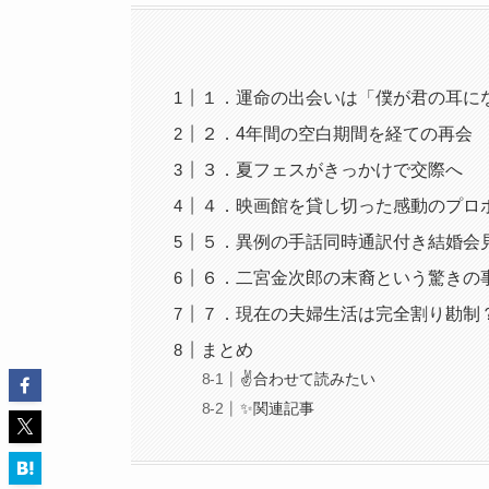
１．運命の出会いは「僕が君の耳に
２．4年間の空白期間を経ての再会
３．夏フェスがきっかけで交際へ
４．映画館を貸し切った感動のプロ
５．異例の手話同時通訳付き結婚会
６．二宮金次郎の末裔という驚きの
７．現在の夫婦生活は完全割り勘制
まとめ
✌️合わせて読みたい
✨関連記事