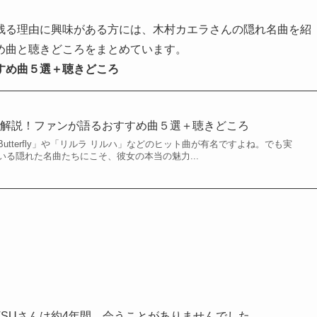
残る理由に興味がある方には、木村カエラさんの隠れ名曲を紹
め曲と聴きどころをまとめています。
すめ曲５選＋聴きどころ
曲解説！ファンが語るおすすめ曲５選＋聴きどころ
utterfly」や「リルラ リルハ」などのヒット曲が有名ですよね。でも実
る隠れた名曲たちにこそ、彼女の本当の魅力...
ATSUさんは約4年間、会うことがありませんでした。