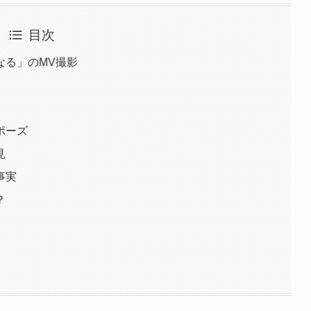
目次
なる」のMV撮影
ポーズ
見
事実
？