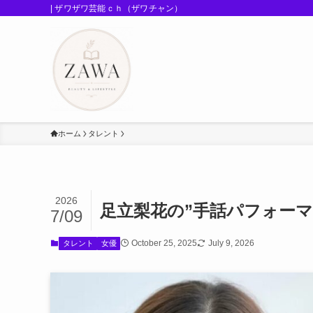
| ザワザワ芸能ｃｈ（ザワチャン）
ホーム
タレント
2026
足立梨花の”手話パフォーマ
7/09
October 25, 2025
July 9, 2026
タレント
女優