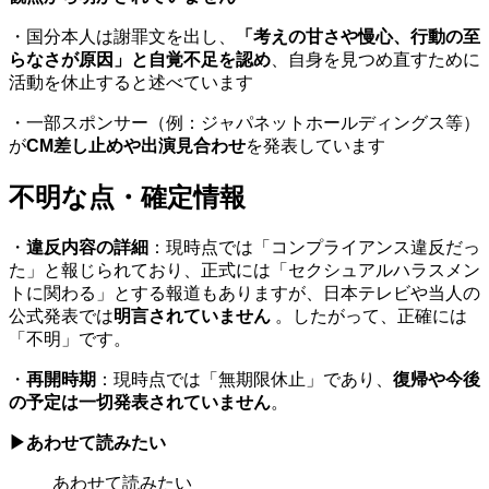
・国分本人は謝罪文を出し、
「考えの甘さや慢心、行動の至
らなさが原因」と自覚不足を認め
、自身を見つめ直すために
活動を休止すると述べています
・一部スポンサー（例：ジャパネットホールディングス等）
が
CM差し止めや出演見合わせ
を発表しています
不明な点・確定情報
・
違反内容の詳細
：現時点では「コンプライアンス違反だっ
た」と報じられており、正式には「セクシュアルハラスメン
トに関わる」とする報道もありますが、日本テレビや当人の
公式発表では
明言されていません
。したがって、正確には
「不明」です。
・
再開時期
：現時点では「無期限休止」であり、
復帰や今後
の予定は一切発表されていません
。
▶あわせて読みたい
あわせて読みたい