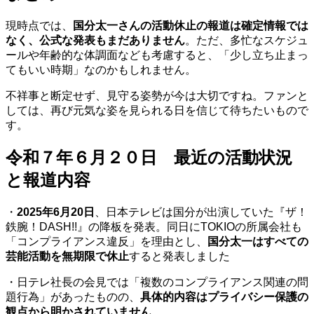
現時点では、
国分太一さんの活動休止の報道は確定情報では
なく、公式な発表もまだありません
。ただ、多忙なスケジュ
ールや年齢的な体調面なども考慮すると、「少し立ち止まっ
てもいい時期」なのかもしれません。
不祥事と断定せず、見守る姿勢が今は大切ですね。ファンと
しては、再び元気な姿を見られる日を信じて待ちたいもので
す。
令和７年６月２０日 最近の活動状況
と報道内容
・
2025年6月20日
、日本テレビは国分が出演していた『ザ！
鉄腕！DASH!!』の降板を発表。同日にTOKIOの所属会社も
「コンプライアンス違反」を理由とし、
国分太一はすべての
芸能活動を無期限で休止
すると発表しました
・日テレ社長の会見では「複数のコンプライアンス関連の問
題行為」があったものの、
具体的内容はプライバシー保護の
観点から明かされていません