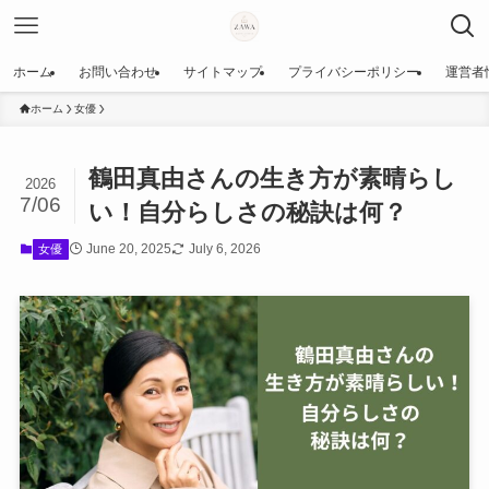
ホーム
お問い合わせ
サイトマップ
プライバシーポリシー
運営者
ホーム
女優
鶴田真由さんの生き方が素晴らし
2026
7/06
い！自分らしさの秘訣は何？
June 20, 2025
July 6, 2026
女優