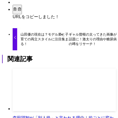
URLをコピーしました！
山田優の現在は？モデル業と子
ギャル曽根の太ってきた画像が
育ての両立スタイルに注目集ま
話題に！激太りの理由や糖尿病
る！
の噂をリサーチ！
関連記事
森田望智が「別人級」と言われる理由｜役ごとに変わ