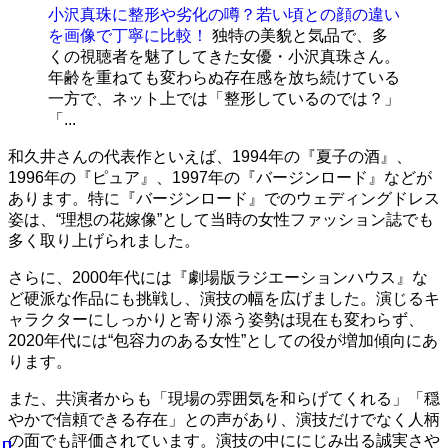
小沢真珠に整形や劣化の噂？若い頃との顔の違い
を画像で丁寧に比較！
独特の美貌と気品で、多
くの視聴者を魅了してきた女優・小沢真珠さん。
年齢を重ねても変わらぬ存在感を放ち続けている
一方で、ネット上では「整形しているのでは？」
「...
和久井さんの代表作といえば、1994年の『夏子の酒』、
1996年の『ピュア』、1997年の『バージンロード』などが
あります。特に『バージンロード』でのウェディングドレス
姿は、“理想の花嫁像”として当時の女性ファッション誌でも
多く取り上げられました。
さらに、2000年代には『劇場版ラジエーションハウス』な
ど硬派な作品にも挑戦し、演技の幅を広げました。演じるキ
ャラクターにしっかりと寄り添う姿勢は現在も変わらず、
2020年代には“包容力のある女性”としての役が増加傾向にあ
ります。
また、共演者からも「現場の雰囲気を和らげてくれる」「穏
やかで信頼できる存在」との声があり、演技だけでなく人柄
の面でも評価されています。演技の中ににじみ出る誠実さや