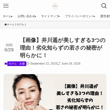
ホーム
お問い合わせ
サイトマップ
プライバシーポリシー
運営者
ホーム
モデル
【画像】井川遥が美しすぎる3つの
2026
理由！劣化知らずの若さの秘密が
6/29
明らかに！
September 22, 2025
June 29, 2026
モデル
女優