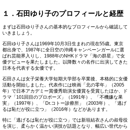
１．石田ゆり子のプロフィールと経歴
まずは石田ゆり子さんの基本的なプロフィールから確認して
いきましょう。
石田ゆり子さんは1969年10月3日生まれの現在55歳。東京
都出身で、1987年に全日空の沖縄キャンペーンガールに選
ばれ芸能界入りし、1988年のNHKドラマ「海の群星」で女
優デビューを果たしました。以降数々の名作に出演してきた
日本を代表する女優です。
石田さんは女子栄養大学短期大学部を卒業後、本格的に女優
活動を開始しました。代表作には映画「北の零年」（2005
年）で日本アカデミー賞優秀助演女優賞を受賞したほか、ド
ラマ「101回目のプロポーズ」（1991年）、「不機嫌な果
実」（1997年）、「Dr.コトー診療所」（2003年）、「逃げ
るは恥だが役に立つ」（2016年）などがあります。
特に「逃げるは恥だが役に立つ」では新垣結衣さんの叔母役
を演じ、柔らかく温かい演技が話題となり、幅広い世代から