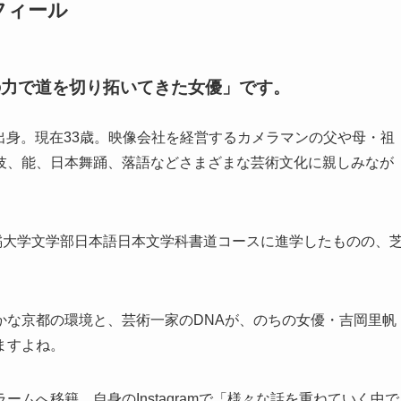
フィール
の力で道を切り拓いてきた女優」です。
秦出身。現在33歳。映像会社を経営するカメラマンの父や母・祖
伎、能、日本舞踊、落語などさまざまな芸術文化に親しみなが
都橘大学文学部日本語日本文学科書道コースに進学したものの、
かな京都の環境と、芸術一家のDNAが、のちの女優・吉岡里帆
ますよね。
フラームへ移籍。自身のInstagramで「様々な話を重ねていく中で