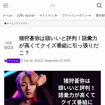
ホーム
お問い合わせ
サイトマップ
プライバシーポリシー
運営者
ホーム
アイドル
猪狩蒼弥は頭いいと評判！語彙力
2025
が高くてクイズ番組に引っ張りだ
9/23
こ？
July 26, 2025
September 23, 2025
アイドル