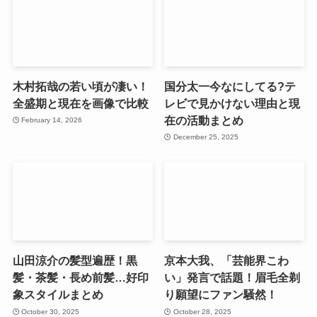
木村拓哉の若い頃が凄い！
国分太一今なにしてる?テ
全盛期と現在を画像で比較
レビで見かけない理由と現
在の活動まとめ
February 14, 2026
December 25, 2025
山田涼介の髪型遍歴！黒
京本大我、「芸能界こわ
髪・茶髪・長め前髪…好印
い」発言で話題！眉毛全剃
象スタイルまとめ
り願望にファン騒然！
October 30, 2025
October 28, 2025