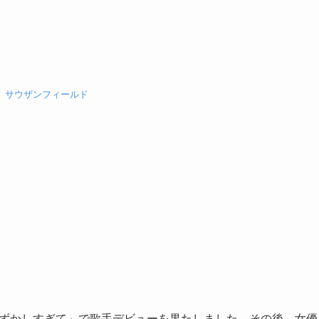
典
サウザンフィールド
「恥ずかしすぎて」で歌手デビューを果たしました。その後、女優