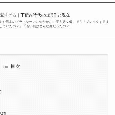
可愛すぎる｜下積み時代の出演作と現在
まや日本のドラマシーンに欠かせない実力派女優。でも「ブレイクするま
していたの？」「若い頃はどんな顔だったの？...
目次
さ
活躍