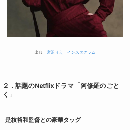
出典
宮沢りえ インスタグラム
２．話題のNetflixドラマ「阿修羅のごと
く」
是枝裕和監督との豪華タッグ