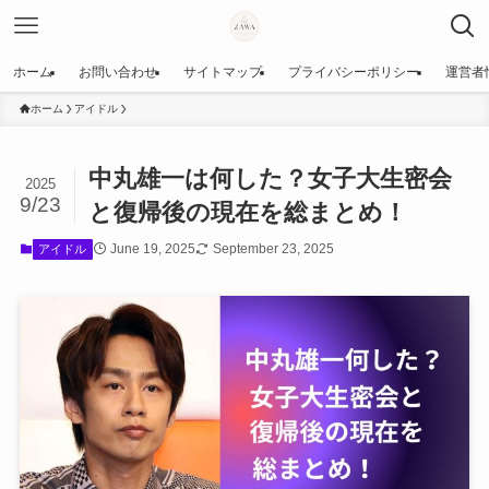
ホーム
お問い合わせ
サイトマップ
プライバシーポリシー
運営者
ホーム
アイドル
中丸雄一は何した？女子大生密会
2025
9/23
と復帰後の現在を総まとめ！
June 19, 2025
September 23, 2025
アイドル