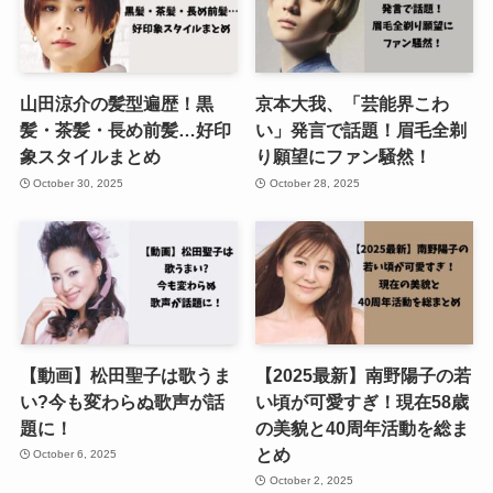
山田涼介の髪型遍歴！黒
京本大我、「芸能界こわ
髪・茶髪・長め前髪…好印
い」発言で話題！眉毛全剃
象スタイルまとめ
り願望にファン騒然！
October 30, 2025
October 28, 2025
【動画】松田聖子は歌うま
【2025最新】南野陽子の若
い?今も変わらぬ歌声が話
い頃が可愛すぎ！現在58歳
題に！
の美貌と40周年活動を総ま
とめ
October 6, 2025
October 2, 2025