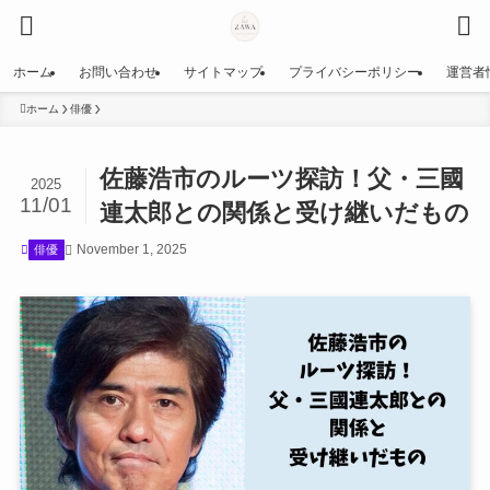
ホーム
お問い合わせ
サイトマップ
プライバシーポリシー
運営者
ホーム
俳優
佐藤浩市のルーツ探訪！父・三國
2025
11/01
連太郎との関係と受け継いだもの
November 1, 2025
俳優