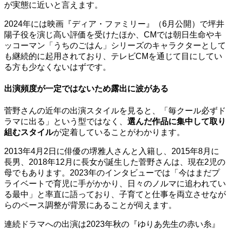
が実態に近いと言えます。
2024年には映画『ディア・ファミリー』（6月公開）で坪井
陽子役を演じ高い評価を受けたほか、CMでは朝日生命やキ
ッコーマン「うちのごはん」シリーズのキャラクターとして
も継続的に起用されており、テレビCMを通じて目にしてい
る方も少なくないはずです。
出演頻度が一定ではないため露出に波がある
菅野さんの近年の出演スタイルを見ると、「毎クール必ずド
ラマに出る」という型ではなく、
選んだ作品に集中して取り
組むスタイル
が定着していることがわかります。
2013年4月2日に俳優の堺雅人さんと入籍し、2015年8月に
長男、2018年12月に長女が誕生した菅野さんは、現在2児の
母でもあります。2023年のインタビューでは「今はまだプ
ライベートで育児に手がかかり、日々のノルマに追われてい
る最中」と率直に語っており、子育てと仕事を両立させなが
らのペース調整が背景にあることが伺えます。
連続ドラマへの出演は2023年秋の『ゆりあ先生の赤い糸』