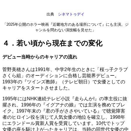
出典
シネマトゥデイ
「2025年公開のホラー映画『近畿地方のある場所について』にも主演。ジ
ャンルを問わない演技幅を見せた」
４．若い頃から現在までの変化
デビュー当時からのキャリアの流れ
菅野美穂さんは1991年、中学2年生のときに「桜っ子クラブ
さくら組」のオーディションに合格し芸能界デビュー。
1993年の『ツインズ教師』（テレビ朝日）で女優としての
キャリアをスタートさせました。
1995年にはNHK連続テレビ小説『走らんか!』の準主役に抜
擢され、1996年の『イグアナの娘』では主演を務めてブレ
イク。1997年末の『君の手がささやいている』で聴覚障害
者のヒロイン役を演じて人気女優の地位を確立し、1998年
にエランドール賞新人賞を受賞しています。10代でトップ
女優の座を駆け上がったキャリアは、当時の同世代女優の中