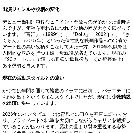
出演ジャンルや役柄の変化
デビュー当初は純粋なヒロイン・恋愛ものが多かった菅野さ
んですが、年齢を重ねるにつれて役柄の幅が大きく広がって
います。『富江』（1999年）、『Dolls』（2002年）、『さ
くらん』（2007年）といった個性的な映画作品への出演で
アート性の高い役柄をこなしてきた一方、2010年代以降は
人間的な厚みを持つ主婦・母親役が増えています。現在の
『90メートル』で演じる難病の母親役も、その延長線上に
ある役柄と言えます。
現在の活動スタイルとの違い
かつては年間を通じて複数のドラマに出演し、バラエティに
も顔を出すという多忙なスタイルでしたが、現在は
少数精鋭
の出演
に集中しています。
2023年のインタビューでは育児との両立を率直に語ってお
り、プライベートの比重を大切にしながらキャリアを選択し
ていることが伝わります。露出の量より質を重視する姿勢
は、ベテラン女優としての成熟を感じさせます。