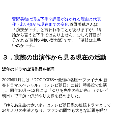
菅野美穂は演技下手？評価が分かれる理由と代表
作・若い頃から現在までの変化
菅野美穂さんは
「演技が下手」と言われることがありますが、結
論から言うと下手ではありません。むしろ評価が
分かれる"個性の強い実力派"です。 「演技は上手
いのか下手...
３．実際の出演作から見る現在の活動
近年のドラマ出演作品を整理
2023年1月には『DOCTORS〜最強の名医〜ファイナル 新
春ドラマスペシャル』（テレビ朝日）に皆川琴美役で出演
し、同年10月〜12月には『ゆりあ先生の赤い糸』（テレビ
朝日）で主演・伊沢ゆりあ役を務めました。
『ゆりあ先生の赤い糸』はテレビ朝日系の連続ドラマとして
24年ぶりの主演となり、ファンの間でも大きな話題を呼び