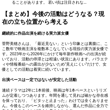
ることがあります。 若い頃は注目されな...
【まとめ】今後の活動はどうなる？現
在の立ち位置から考える
継続的に作品出演を続ける実力派女優
菅野美穂さんは、「最近見ない」という印象とは裏腹に、こ
こ数年で映画主演を複数本こなしている現役の実力派女優で
す。2023年から2026年にかけて毎年新作映画への出演が続
いており、活動の停滞とは程遠い状況にあります。バラエテ
ィや情報番組への露出が少ないため”見えにくい”だけで、女
優としての活動は着実に続いています。
出演ペースは一定ではないが安定した活動
連続ドラマは2年に1本前後、映画は年1本ペースというリズ
ムが定着しつつあります。年間を通して見れば確かな存在感
を保っており、「ピタッと止まった」わけでは全くありませ
ん。今後もこのペースを維持しながら、選んだ作品に全力で