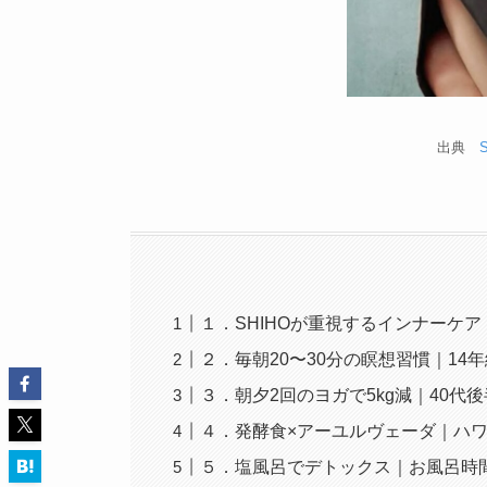
出典
１．SHIHOが重視するインナーケ
２．毎朝20〜30分の瞑想習慣｜14
３．朝夕2回のヨガで5kg減｜40
４．発酵食×アーユルヴェーダ｜ハ
５．塩風呂でデトックス｜お風呂時