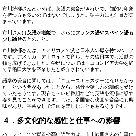
市川紗椰さんといえば、英語の発音がきれいで、知的な印象
を持つ方も多いのではないでしょうか。語学力にも注目が集
まっています。
市川さんは
英語が堪能
で、さらに
フランス語やスペイン語も
少し話せる
とのこと。
市川紗椰さんは、アメリカ人の父と日本人の母を持つハーフ
です。アメリカ・デトロイトで育ち、その後日本でも活動の
幅を広げてきました。学歴については、コロンビア大学を経
て早稲田大学を卒業したと紹介されています。
語学の発音に関しては、「ニュースキャスターになりたかっ
た」という夢があったことから、発音や話し方の訓練を受け
ていたそうです。現在もテレビ番組などで英語を流暢に話す
姿を見ることができます。また、多国籍な映画や音楽にも興
味があり、字幕なしで洋画を楽しむこともあるそうです。
４．多文化的な感性と仕事への影響
ハーフとしての背景や高い語学力は、市川紗椰さんの仕事に