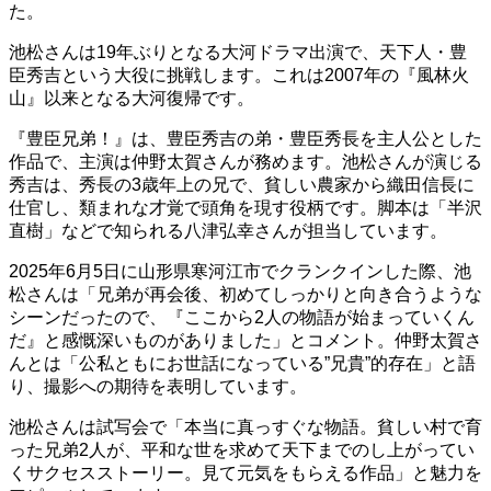
た。
池松さんは19年ぶりとなる大河ドラマ出演で、天下人・豊
臣秀吉という大役に挑戦します。これは2007年の『風林火
山』以来となる大河復帰です。
『豊臣兄弟！』は、豊臣秀吉の弟・豊臣秀長を主人公とした
作品で、主演は仲野太賀さんが務めます。池松さんが演じる
秀吉は、秀長の3歳年上の兄で、貧しい農家から織田信長に
仕官し、類まれな才覚で頭角を現す役柄です。脚本は「半沢
直樹」などで知られる八津弘幸さんが担当しています。
2025年6月5日に山形県寒河江市でクランクインした際、池
松さんは「兄弟が再会後、初めてしっかりと向き合うような
シーンだったので、『ここから2人の物語が始まっていくん
だ』と感慨深いものがありました」とコメント。仲野太賀さ
んとは「公私ともにお世話になっている”兄貴”的存在」と語
り、撮影への期待を表明しています。
池松さんは試写会で「本当に真っすぐな物語。貧しい村で育
った兄弟2人が、平和な世を求めて天下までのし上がってい
くサクセスストーリー。見て元気をもらえる作品」と魅力を