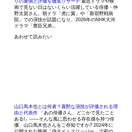
りの裏側と評価を徹底リサーチ
最近ドラマや映
画で見ない日はないくらい活躍している俳優・仲
野太賀さん。朝ドラ「虎に翼」や「新宿野戦病
院」での演技が話題になり、2026年のNHK大河
ドラマ「豊臣兄弟...
あわせて読みたい
山口馬木也とは何者？寡黙な演技が評価される理
由と代表作
「あの俳優さん、どこかで見たこと
ある!」――そんな風に思わせる存在感を持つ俳
優、山口馬木也さんをご存知ですか? 2024年に
公開された映画「侍タイムスリッパー」で初の...