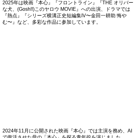
2025年は映画『本心』『フロントライン』『THE オリバー
な犬、(Gosh!!)このヤロウ MOVIE』への出演、ドラマでは
『熱点』『シリーズ横溝正史短編集IV〜金田一耕助 悔や
む〜』など、多彩な作品に参加しています。
2024年11月に公開された映画『本心』では主演を務め、AI
で復活させた母の「本心」を探る青年役を演じました。