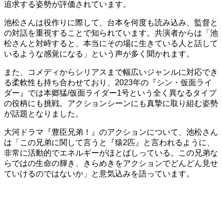
追求する姿勢が評価されています。
池松さんは役作りに際して、台本を何度も読み込み、監督と
の対話を重視することで知られています。共演者からは「池
松さんと対峙すると、本当にその場に生きている人と話して
いるような感覚になる」という声が多く聞かれます。
また、コメディからシリアスまで幅広いジャンルに対応でき
る柔軟性も持ち合わせており、2023年の『シン・仮面ライ
ダー』では本郷猛/仮面ライダー1号という全く異なるタイプ
の役柄にも挑戦。アクションシーンにも真摯に取り組む姿勢
が話題となりました。
大河ドラマ『豊臣兄弟！』のアクションについて、池松さん
は「この兄弟に関して言うと『猿2匹』と言われるように、
非常に活動的でエネルギーがほとばしっている。この兄弟な
らではの生命の輝き、きらめきをアクションでどんどん見せ
ていけるのではないか」と意気込みを語っています。