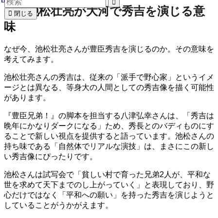
６．池松壮亮が大河で秀吉を演じる意
閉じる
味
なぜ今、池松壮亮さんが豊臣秀吉を演じるのか。その意味を
考えてみます。
池松壮亮さんの秀吉は、従来の「派手で野心家」というイメ
ージとは異なる、等身大の人間としての秀吉像を描く可能性
があります。
『豊臣兄弟！』の脚本を担当する八津弘幸さんは、「秀吉は
晩年にかなりダークになる」ため、秀長とのバディものにす
ることで新しい視点を提供すると語っています。池松さんの
持ち味である「自然体でリアルな演技」は、まさにこの新し
い秀吉像にぴったりです。
池松さんは試写会で「貧しい村で育った兄弟2人が、平和な
世を求めて天下までのし上がっていく」と表現しており、野
心だけではなく「平和への願い」を持った秀吉を演じようと
していることがうかがえます。