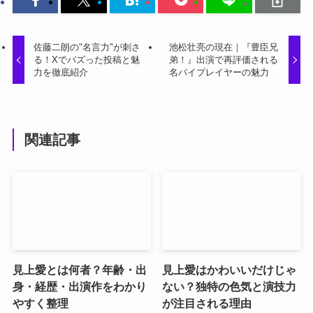
佐藤二朗の"名言力"が刺さ
池松壮亮の現在｜『豊臣兄
る！Xでバズった投稿と魅
弟！』出演で再評価される
力を徹底紹介
名バイプレイヤーの魅力
関連記事
見上愛とは何者？年齢・出
見上愛はかわいいだけじゃ
身・経歴・出演作をわかり
ない？独特の色気と演技力
やすく整理
が注目される理由