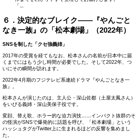
「...
６．決定的なブレイク——『やんごと
なき一族』の「松本劇場」（2022年）
SNSを制した「クセ強義姉」
2017年の受賞を経てもなお、松本さんの名前が日本中に届
くまでにはもう少し時間が必要でした。そして2022年、つ
いにその瞬間が訪れます。
2022年4月期のフジテレビ系連続ドラマ『やんごとなき一
族』。
松本さんが演じたのは、主人公・深山佐都（土屋太鳳さん）
をいびる義姉・深山美保子役です。
変顔、替え歌、ホラー的な迫力演技……インパクト抜群のそ
の怪演がSNSで爆発的に話題を呼び、「松本劇場」という
ハッシュタグがTwitter上に生まれるほどの反響を集めまし
た。