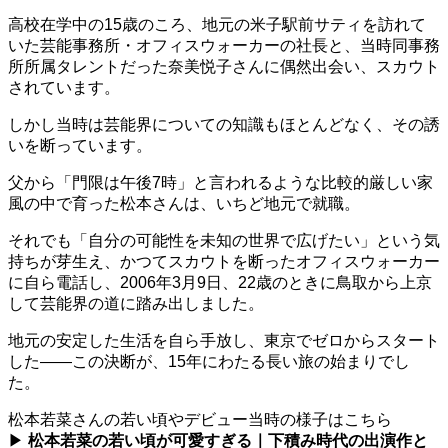
高校在学中の15歳のころ、地元の米子駅前サティを訪れて
いた芸能事務所・オフィスウォーカーの社長と、当時同事務
所所属タレントだった奈美悦子さんに偶然出会い、スカウト
されています。
しかし当時は芸能界についての知識もほとんどなく、その誘
いを断っています。
父から「門限は午後7時」と言われるような比較的厳しい家
風の中で育った松本さんは、いちど地元で就職。
それでも「自分の可能性を未知の世界で広げたい」という気
持ちが芽生え、かつてスカウトを断ったオフィスウォーカー
に自ら電話し、2006年3月9日、22歳のときに鳥取から上京
して芸能界の道に踏み出しました。
地元の安定した生活を自ら手放し、東京でゼロからスタート
した——この決断が、15年にわたる長い旅の始まりでし
た。
松本若菜さんの若い頃やデビュー当時の様子はこちら
▶
松本若菜の若い頃が可愛すぎる｜下積み時代の出演作と