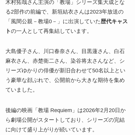
木村拓哉さん主演の「教場」シリーズ集大成とな
る2部作の前編で、新垣結衣さんは2023年放送の
「風間公親－教場0－」に出演していた
歴代キャス
ト
の一人として再集結しています。
大島優子さん、川口春奈さん、目黒蓮さん、白石
麻衣さん、赤楚衛二さん、染谷将太さんなど、シ
リーズゆかりの俳優が新旧合わせて50名以上とい
う豪華な顔ぶれで、公開前から大きな期待を集め
ていました。
後編の映画「教場 Requiem」は2026年2月20日か
ら劇場公開がスタートしており、シリーズの完結
に向けて盛り上がりが続いています。